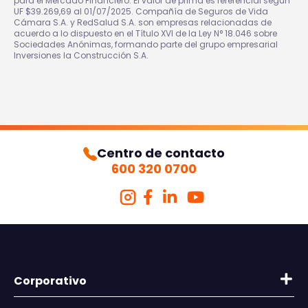
para el Mercado Financiero. El valor de prima es referencial según
UF $39.269,69 al 01/07/2025. Compañía de Seguros de Vida
Cámara S.A. y RedSalud S.A. son empresas relacionadas de
acuerdo a lo dispuesto en el Título XVI de la Ley N° 18.046 sobre
Sociedades Anónimas, formando parte del grupo empresarial
Inversiones la Construcción S.A.
Centro de contacto
600 320 0700
Corporativo