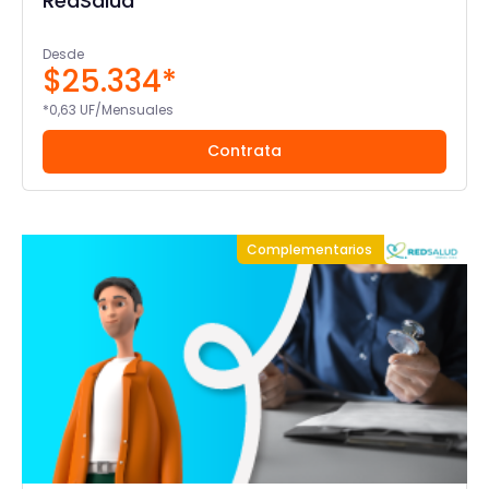
RedSalud
Desde
$25.334*
*0,63 UF/Mensuales
Contrata
Complementarios