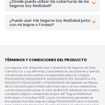
¿Dónde puedo utilizar las coberturas de los
Seguros Soy RedSalud?
¿Puedo usar mis Seguros Soy RedSalud junto
con mi Isapre o Fonasa?
TÉRMINOS Y CONDICIONES DEL PRODUCTO
Los seguros son otorgados por Compañía de Seguros de Vida
Cámara S.A. y sus términos, caracteristicas, exclusiones y demás
condiciones se encuentran incorporados bajo los códigos
POL320220210, POL320230475, POL320240075, POL 320240074, POL
320240075, POL320230367 y POL320230413 del Depósito de Pólizas
de la Comisión para el Mercado Financiero y en sus respectivas
condiciones particulares. El valor de $14.530 detallado en nuestra
campaña digital corresponde al plan del "Seguro RedSalud
Exámenes y Consultas 50%", cuyas condiciones generales se
encuentran inscritas bajo el código POL320220210 de la Comisión