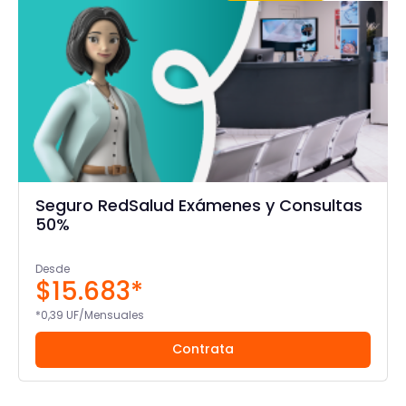
Seguro RedSalud Exámenes y Consultas
50%
Desde
$15.683*
*0,39 UF/Mensuales
Contrata