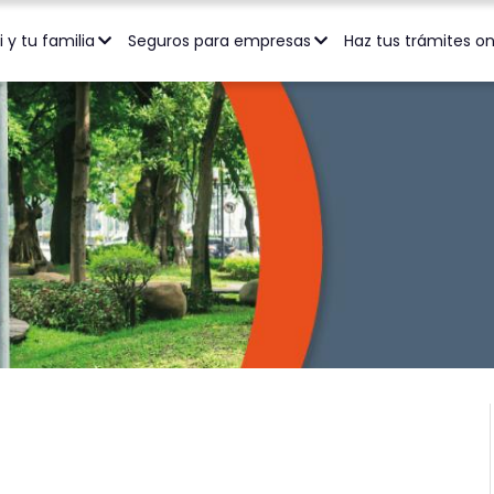
ción Salud y Dental
Seguro de Vida
Seguro de Accidentes
ntario Full 70%
ca
i y tu familia
Seguros para empresas
Haz tus trámites o