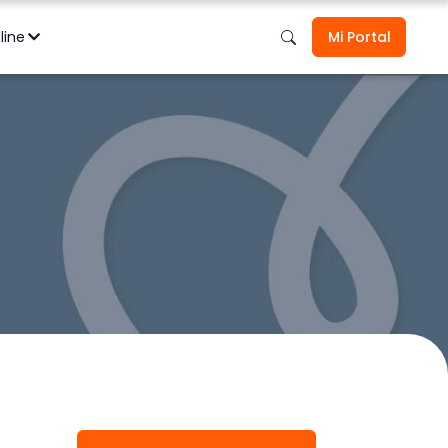
 Personales
Ver todos
los seguros aquí
nline
Mi Portal