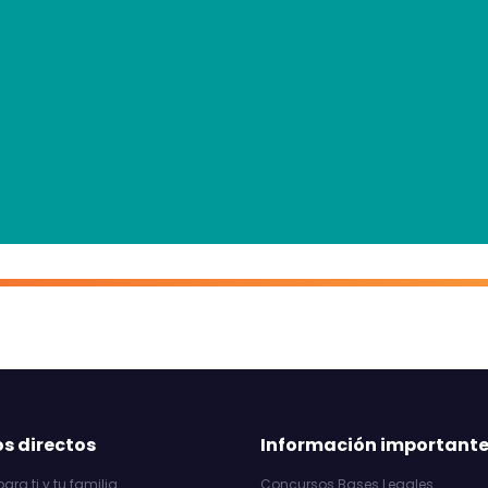
s directos
Información important
ara ti y tu familia
Concursos Bases Legales